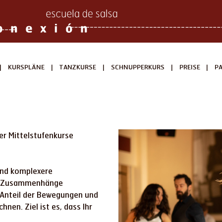
|
|
|
|
|
KURSPLÄNE
TANZKURSE
SCHNUPPERKURS
PREISE
P
der Mittelstufenkurse
 und komplexere
ie Zusammenhänge
r Anteil der Bewegungen und
en. Ziel ist es, dass Ihr